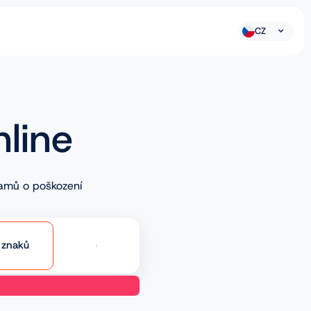
CZ
nline
namů o poškození
znaků
Prověřit