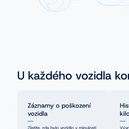
NL
PL
U každého vozidla ko
Záznamy o poškození
His
vozidla
kil
Zjistíte, zda bylo vozidlo v minulosti
Vývo