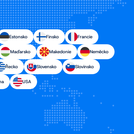
Estonsko
Finsko
Francie
Maďarsko
Makedonie
Neměcko
Řecko
Slovensko
Slovinsko
na
USA