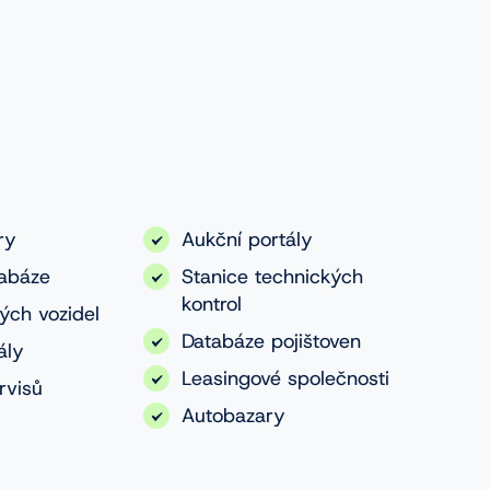
ry
Aukční portály
tabáze
Stanice technických
kontrol
ých vozidel
Databáze pojištoven
ály
Leasingové společnosti
rvisů
Autobazary