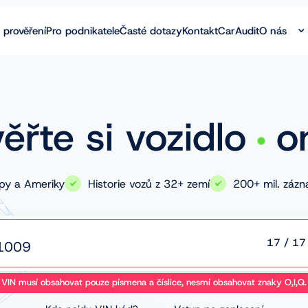
 prověření
Pro podnikatele
Časté dotazy
Kontakt
CarAudit
O nás
ěřte si vozidlo
o
opy a Ameriky
Historie vozů z 32+ zemí
200+ mil. záz
17
/
17
VIN musí obsahovat pouze písmena a číslice, nesmí obsahovat znaky O,I,Q.