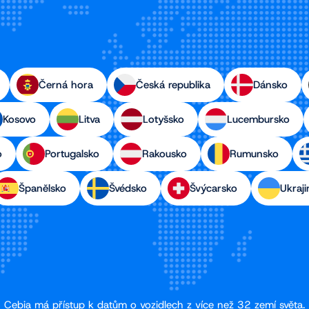
Černá hora
Česká republika
Dánsko
Kosovo
Litva
Lotyšsko
Lucembursko
o
Portugalsko
Rakousko
Rumunsko
Španělsko
Švédsko
Švýcarsko
Ukraji
Cebia má přístup k datům o vozidlech z více než 32 zemí světa.