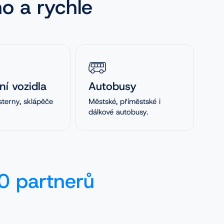
no a rychle
ní vozidla
Autobusy
sterny, sklápěče
Městské, příměstské i
dálkové autobusy.
 partnerů