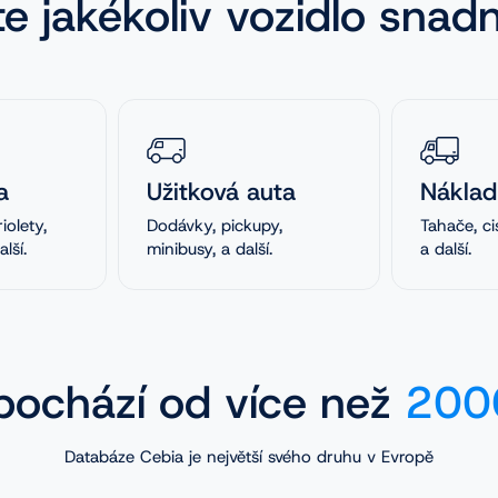
te jakékoliv vozidlo snad
a
Užitková auta
Náklad
iolety,
Dodávky, pickupy,
Tahače, ci
lší.
minibusy, a další.
a další.
ochází od více než
2000
Databáze Cebia je největší svého druhu v Evropě