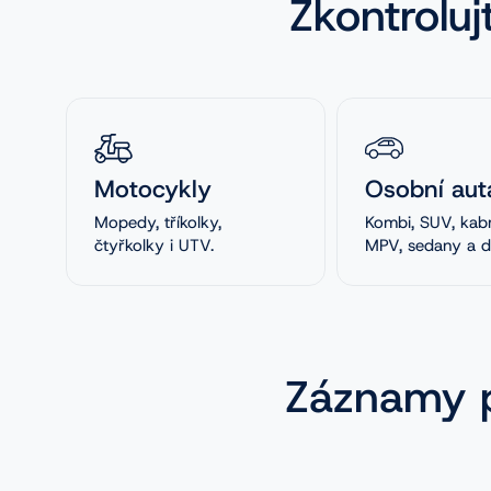
Zkontroluj
Motocykly
Osobní aut
Mopedy, tříkolky,
Kombi, SUV, kabr
čtyřkolky i UTV.
MPV, sedany a da
Záznamy p