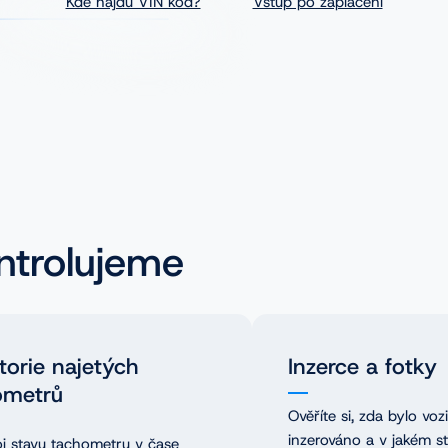
Kde najdu VIN kód?
Vstup po zaplacení
ntrolujeme
torie najetých
Inzerce a fotky
ometrů
Ověříte si, zda bylo voz
inzerováno a v jakém s
j stavu tachometru v čase