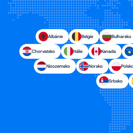
Albánie
Belgie
Bulharsko
Chorvatsko
Itálie
Kanada
Nizozemsko
Norsko
Polsk
Srbsko