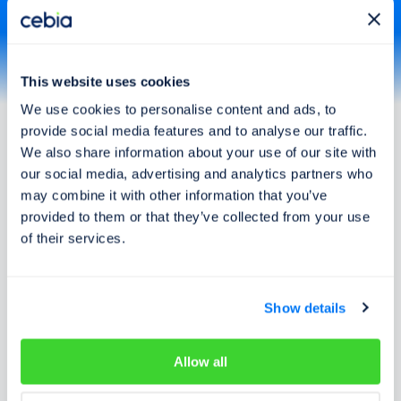
Estonsko
Finsko
Francie
Chorvatsko
Itálie
Kanada
Kosovo
Litva
This website uses cookies
Lotyšsko
Lucembursko
We use cookies to personalise content and ads, to
Maďarsko
Makedonie
Více
provide social media features and to analyse our traffic.
Neměcko
Nizozemsko
We also share information about your use of our site with
Norsko
Polsko
our social media, advertising and analytics partners who
Portugalsko
Rakousko
may combine it with other information that you’ve
Rumunsko
Řecko
provided to them or that they’ve collected from your use
Slovensko
Slovinsko
Jak to funguje?
of their services.
Srbsko
Španělsko
Švédsko
Švýcarsko
Ukrajina
USA
Zadejte VIN
1
Show details
VIN je unikátní rodné číslo každého vozu. Naleznete ho v
dokladech vozu nebo přímo na něm.
Kde najdu VIN?
Allow all
Dostupné údaje
2