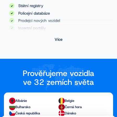
Státní registry
Policejní databáze
Prodejci nových vozidel
Inzertní portály
Databáze servisů
Více
Aukční portály
Stanice technických kontrol
Databáze pojištoven
Leasingové společnosti
Prověřujeme vozidla
Autobazary
ve 32 zemích světa
Albánie
Belgie
Bulharsko
Černá hora
Česká republika
Dánsko