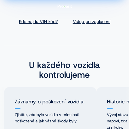
Prověřit
Kde najdu VIN kód?
Vstup po zaplacení
Novinky
Historie společnosti
Naši partneři
U každého vozidla
Pro média
kontrolujeme
Kariéra
Záznamy o poškození vozidla
Historie 
Zjistíte, zda bylo vozidlo v minulosti
Vývoj stavu
poškozené a jak vážné škody byly.
napoví, zda
či nikoliv.