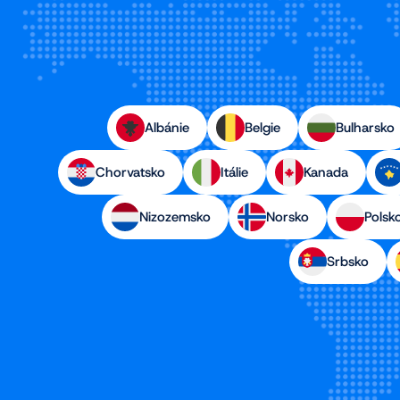
Albánie
Belgie
Bulharsko
Chorvatsko
Itálie
Kanada
Nizozemsko
Norsko
Polsk
Srbsko