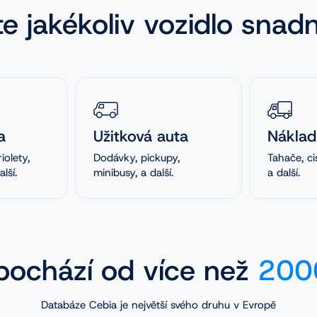
te jakékoliv vozidlo snad
a
Užitková auta
Náklad
iolety,
Dodávky, pickupy,
Tahače, ci
lší.
minibusy, a další.
a další.
ochází od více než
2000
Databáze Cebia je největší svého druhu v Evropě