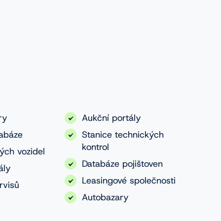
ry
Aukční portály
tabáze
Stanice technických
kontrol
ých vozidel
Databáze pojištoven
ály
Leasingové společnosti
rvisů
Autobazary