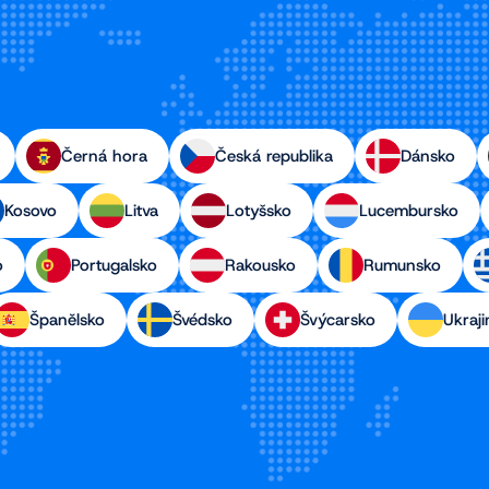
Černá hora
Česká republika
Dánsko
Kosovo
Litva
Lotyšsko
Lucembursko
o
Portugalsko
Rakousko
Rumunsko
Španělsko
Švédsko
Švýcarsko
Ukraji