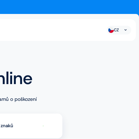
CZ
nline
namů o poškození
znaků
Prověřit