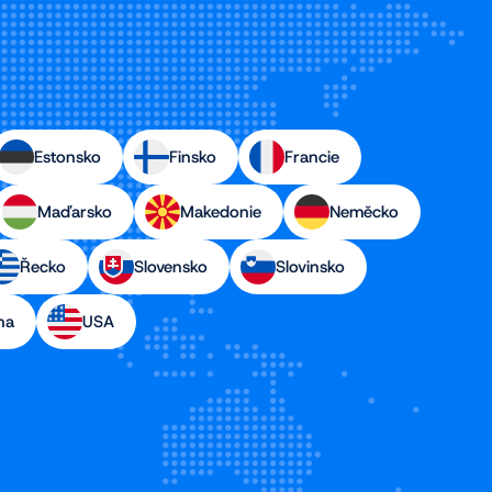
Estonsko
Finsko
Francie
Maďarsko
Makedonie
Neměcko
Řecko
Slovensko
Slovinsko
na
USA