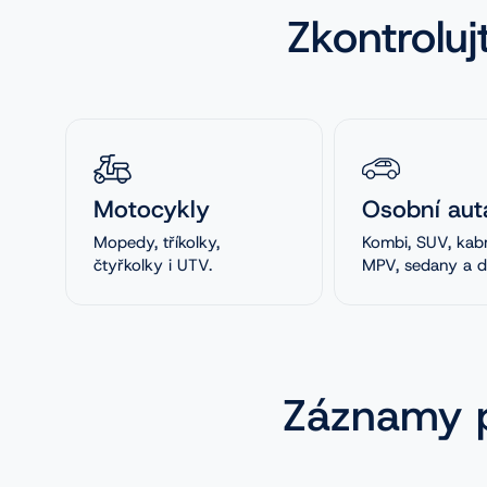
Zkontroluj
Motocykly
Osobní aut
Mopedy, tříkolky,
Kombi, SUV, kabr
čtyřkolky i UTV.
MPV, sedany a da
Záznamy p