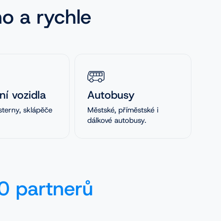
no a rychle
ní vozidla
Autobusy
sterny, sklápěče
Městské, příměstské i
dálkové autobusy.
 partnerů