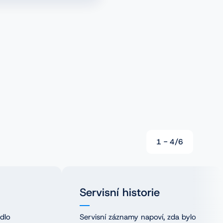
1
-
4
/
6
Servisní historie
idlo
Servisní záznamy napoví, zda bylo