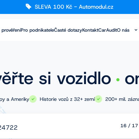
SLEVA 100 Kč - Automodul.cz
 prověření
Pro podnikatele
Časté dotazy
Kontakt
CarAudit
O nás
ěřte si vozidlo
o
opy a Ameriky
Historie vozů z 32+ zemí
200+ mil. záz
16
/
17