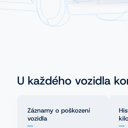
FR
NL
PL
U každého vozidla ko
Záznamy o poškození
His
vozidla
kil