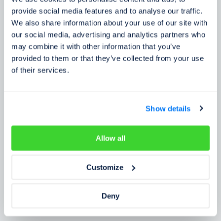
Zkušenosti zákazníků
provide social media features and to analyse our traffic.
We also share information about your use of our site with
Zjistěte, co o našem prověření říkají lidé
our social media, advertising and analytics partners who
may combine it with other information that you’ve
provided to them or that they’ve collected from your use
of their services.
Show details
Allow all
Customize
Deny