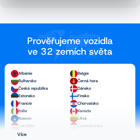
Prověřujeme vozidla
ve 32 zemích světa
Albánie
Belgie
Bulharsko
Černá hora
Česká republika
Dánsko
Estonsko
Finsko
Francie
Chorvatsko
Itálie
Kanada
Kosovo
Litva
Lotyšsko
Lucembursko
Maďarsko
Makedonie
Více