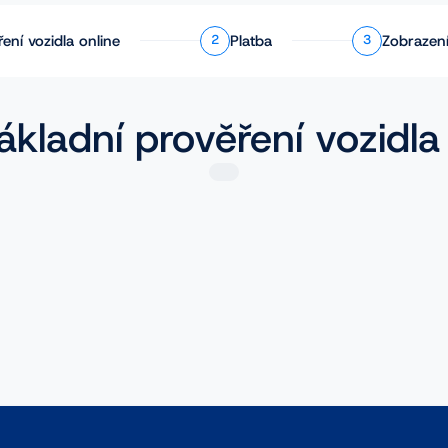
ření
vozidla online
Platba
Zobrazení
2
3
ákladní prověření vozidla