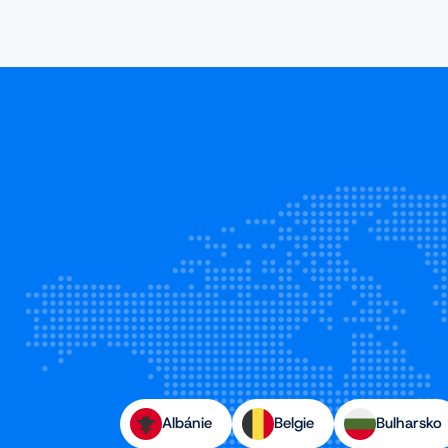
Albánie
Belgie
Bulharsko