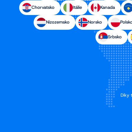
Chorvatsko
Itálie
Kanada
Nizozemsko
Norsko
Polsk
Srbsko
Díky 