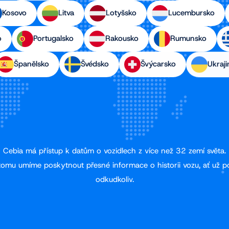
Kosovo
Litva
Lotyšsko
Lucembursko
o
Portugalsko
Rakousko
Rumunsko
Španělsko
Švédsko
Švýcarsko
Ukraji
Cebia má přístup k datům o vozidlech z více než 32 zemí světa.
tomu umíme poskytnout přesné informace o historii vozu, ať už p
odkudkoliv.