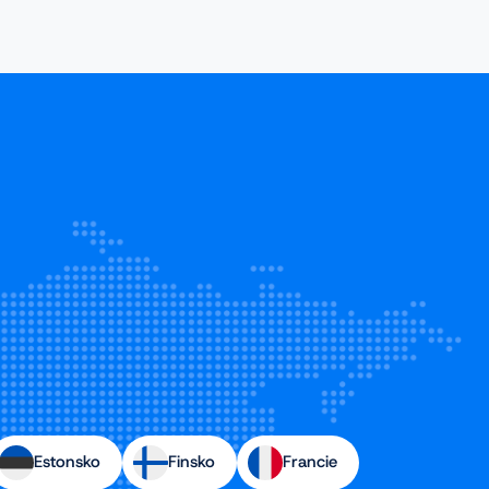
Estonsko
Finsko
Francie