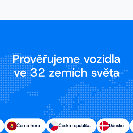
Prověřujeme vozidla
ve 32 zemích světa
Černá hora
Česká republika
Dánsko