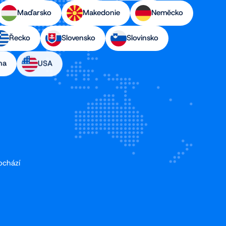
Maďarsko
Makedonie
Neměcko
Řecko
Slovensko
Slovinsko
na
USA
ochází