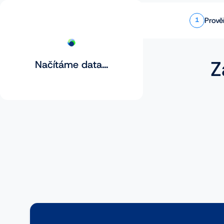
Prově
1
Z
Načítáme data...