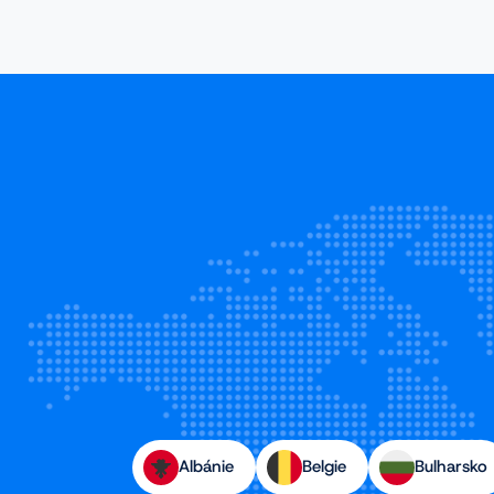
Albánie
Belgie
Bulharsko