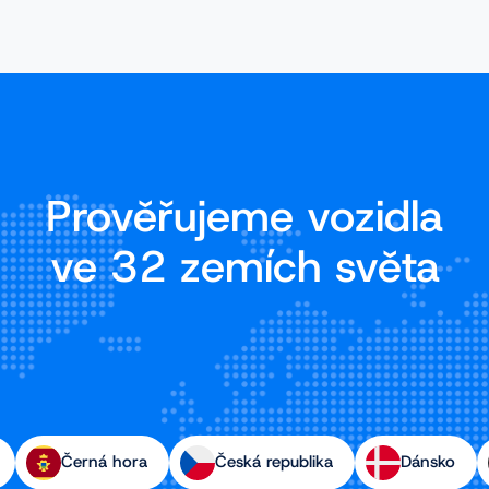
Prověřujeme vozidla
ve 32 zemích světa
Černá hora
Česká republika
Dánsko