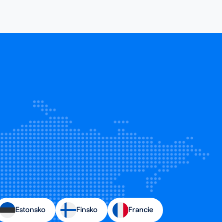
Estonsko
Finsko
Francie