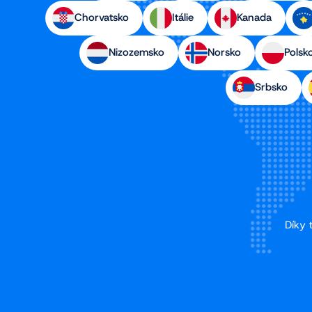
Chorvatsko
Itálie
Kanada
Nizozemsko
Norsko
Polsk
Srbsko
Díky 