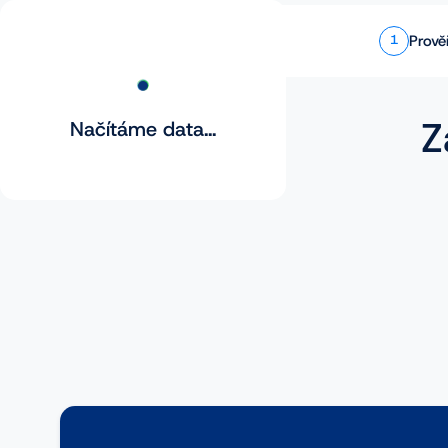
Prově
1
Z
Načítáme data...