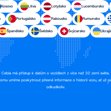
Kosovo
Litva
Lotyšsko
Lucembursko
o
Portugalsko
Rakousko
Rumunsko
Španělsko
Švédsko
Švýcarsko
Ukraji
Cebia má přístup k datům o vozidlech z více než 32 zemí světa.
tomu umíme poskytnout přesné informace o historii vozu, ať už p
odkudkoliv.