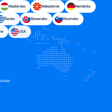
Maďarsko
Makedonie
Neměcko
Řecko
Slovensko
Slovinsko
na
USA
ochází