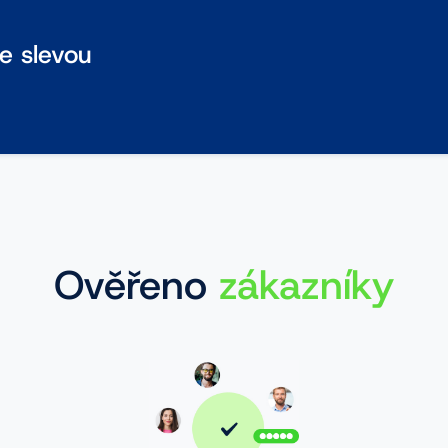
se slevou
Ověřeno
zákazníky