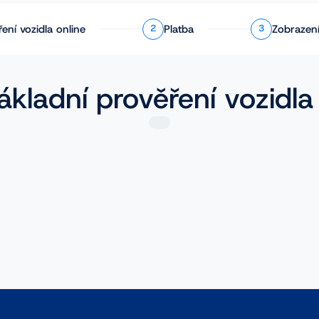
ření
vozidla online
Platba
Zobrazení
2
3
ákladní prověření vozidla