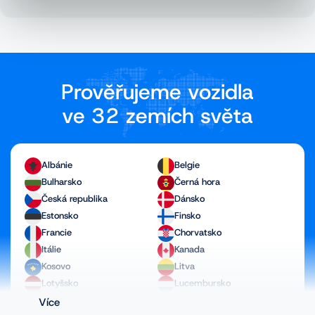
Prověřujeme vozidla
ve 32 zemích světa
Albánie
Belgie
Bulharsko
Černá hora
Česká republika
Dánsko
Estonsko
Finsko
Francie
Chorvatsko
Itálie
Kanada
Kosovo
Litva
Lotyšsko
Lucembursko
Maďarsko
Makedonie
Více