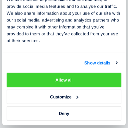
Zkušenosti zákazníků
provide social media features and to analyse our traffic.
We also share information about your use of our site with
Zjistěte, co o našem prověření říkají lidé
our social media, advertising and analytics partners who
may combine it with other information that you’ve
provided to them or that they’ve collected from your use
of their services.
Show details
Allow all
Customize
Deny