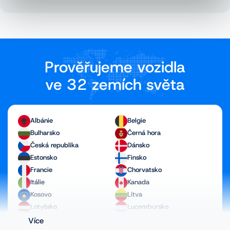
Prověřujeme vozidla
ve 32 zemích světa
Albánie
Belgie
Bulharsko
Černá hora
Česká republika
Dánsko
Estonsko
Finsko
Francie
Chorvatsko
Itálie
Kanada
Kosovo
Litva
Lotyšsko
Lucembursko
Maďarsko
Makedonie
Více