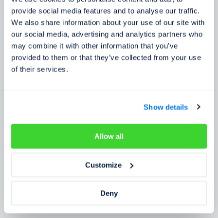
Zkušenosti zákazníků
provide social media features and to analyse our traffic.
We also share information about your use of our site with
Zjistěte, co o našem prověření říkají lidé
our social media, advertising and analytics partners who
may combine it with other information that you’ve
provided to them or that they’ve collected from your use
of their services.
Show details
Allow all
Customize
Deny