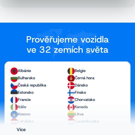
Prověřujeme vozidla
ve 32 zemích světa
Albánie
Belgie
Bulharsko
Černá hora
Česká republika
Dánsko
Estonsko
Finsko
Francie
Chorvatsko
Itálie
Kanada
Kosovo
Litva
Lotyšsko
Lucembursko
Maďarsko
Makedonie
Více