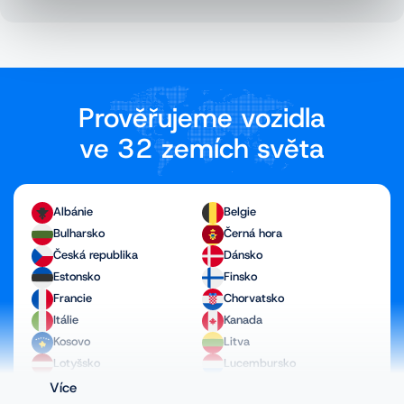
Prověřujeme vozidla
ve 32 zemích světa
Albánie
Belgie
Bulharsko
Černá hora
Česká republika
Dánsko
Estonsko
Finsko
Francie
Chorvatsko
Itálie
Kanada
Kosovo
Litva
Lotyšsko
Lucembursko
Maďarsko
Makedonie
Více