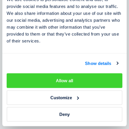
Zkušenosti zákazníků
provide social media features and to analyse our traffic.
We also share information about your use of our site with
Zjistěte, co o našem prověření říkají lidé
our social media, advertising and analytics partners who
may combine it with other information that you’ve
provided to them or that they’ve collected from your use
of their services.
Show details
Allow all
Customize
Deny