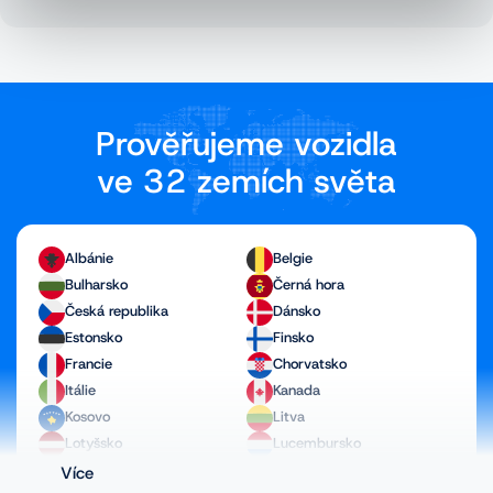
Prověřujeme vozidla
ve 32 zemích světa
Albánie
Belgie
Bulharsko
Černá hora
Česká republika
Dánsko
Estonsko
Finsko
Francie
Chorvatsko
Itálie
Kanada
Kosovo
Litva
Lotyšsko
Lucembursko
Maďarsko
Makedonie
Více