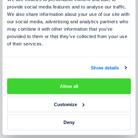
Zkušenosti zákazníků
provide social media features and to analyse our traffic.
We also share information about your use of our site with
Zjistěte, co o našem prověření říkají lidé
our social media, advertising and analytics partners who
may combine it with other information that you’ve
provided to them or that they’ve collected from your use
of their services.
Show details
Allow all
Customize
Deny