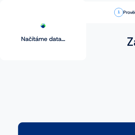
Prově
1
Z
Načítáme data...