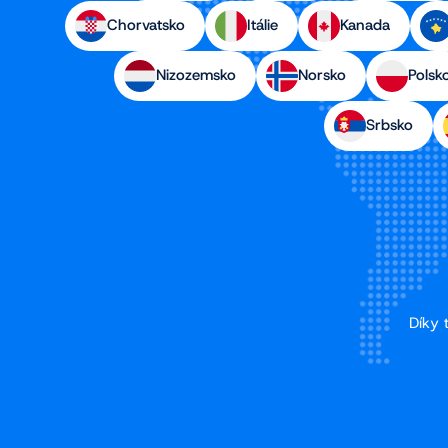
Chorvatsko
Itálie
Kanada
Nizozemsko
Norsko
Polsk
Srbsko
Díky 