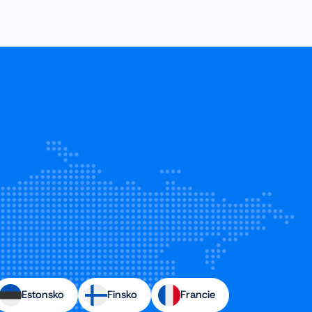
Estonsko
Finsko
Francie