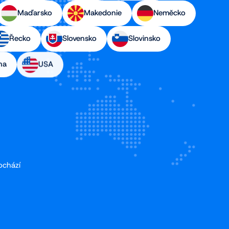
Maďarsko
Makedonie
Neměcko
Řecko
Slovensko
Slovinsko
na
USA
ochází