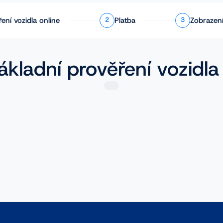
ření
vozidla online
Platba
Zobrazení
2
3
ákladní prověření vozidla