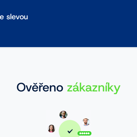
se slevou
Ověřeno
zákazníky