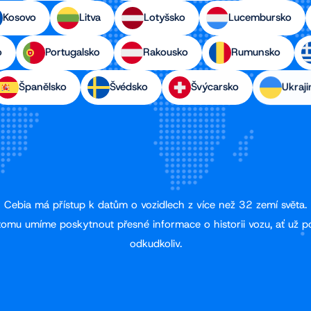
Kosovo
Litva
Lotyšsko
Lucembursko
o
Portugalsko
Rakousko
Rumunsko
Španělsko
Švédsko
Švýcarsko
Ukraji
Cebia má přístup k datům o vozidlech z více než 32 zemí světa.
tomu umíme poskytnout přesné informace o historii vozu, ať už p
odkudkoliv.