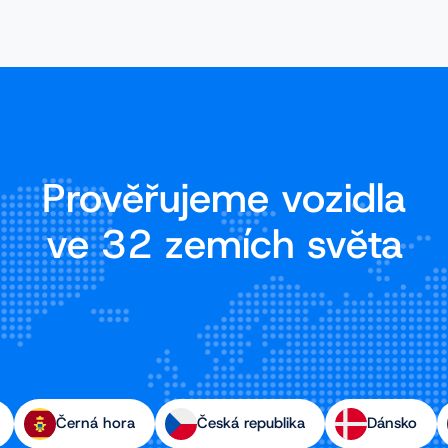
Prověřujeme vozidla
ve 32 zemích světa
Černá hora
Česká republika
Dánsko