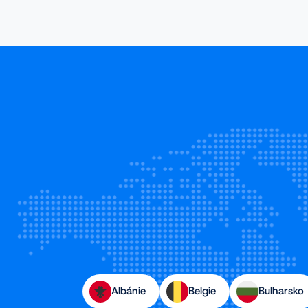
Albánie
Belgie
Bulharsko