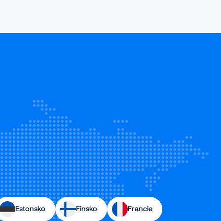
Estonsko
Finsko
Francie