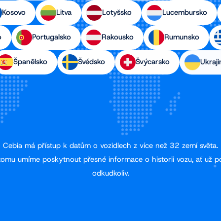
Kosovo
Litva
Lotyšsko
Lucembursko
o
Portugalsko
Rakousko
Rumunsko
Španělsko
Švédsko
Švýcarsko
Ukraji
Cebia má přístup k datům o vozidlech z více než 32 zemí světa.
tomu umíme poskytnout přesné informace o historii vozu, ať už p
odkudkoliv.