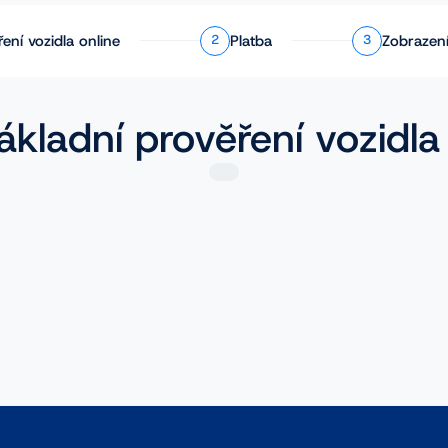
ření
vozidla online
Platba
Zobrazení
2
3
ákladní prověření vozidla