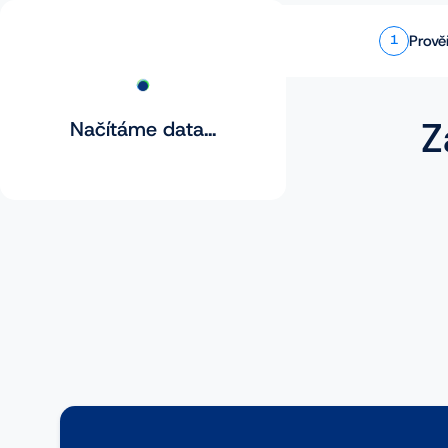
Prově
1
Z
Načítáme data...