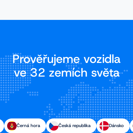
Prověřujeme vozidla
ve 32 zemích světa
Černá hora
Česká republika
Dánsko