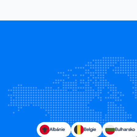
Albánie
Belgie
Bulharsko