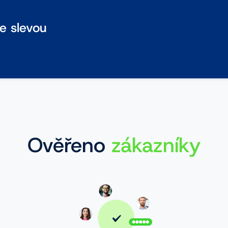
se slevou
Ověřeno
zákazníky