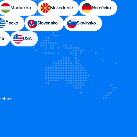
Maďarsko
Makedonie
Neměcko
Řecko
Slovensko
Slovinsko
na
USA
ochází