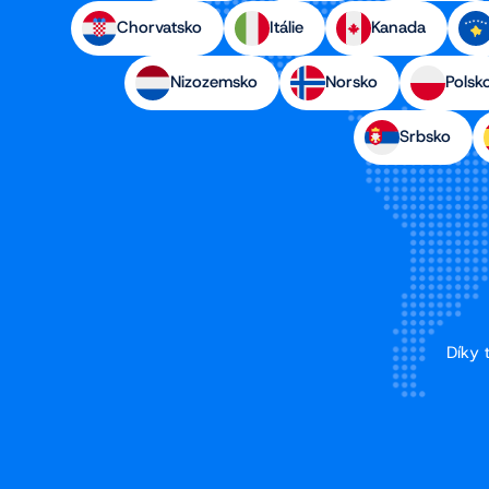
Chorvatsko
Itálie
Kanada
Nizozemsko
Norsko
Polsk
Srbsko
Díky 