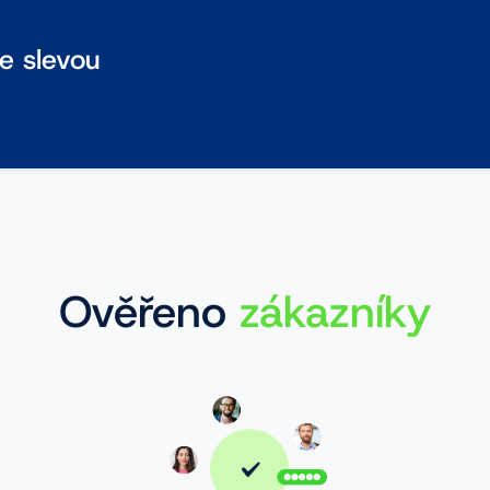
se slevou
Ověřeno
zákazníky