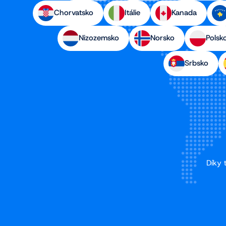
Chorvatsko
Itálie
Kanada
Nizozemsko
Norsko
Polsk
Srbsko
Díky 