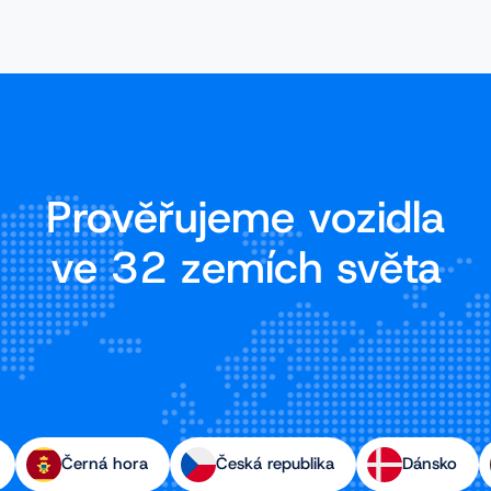
Prověřujeme vozidla
ve 32 zemích světa
Černá hora
Česká republika
Dánsko