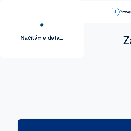
Prově
1
Z
Načítáme data...