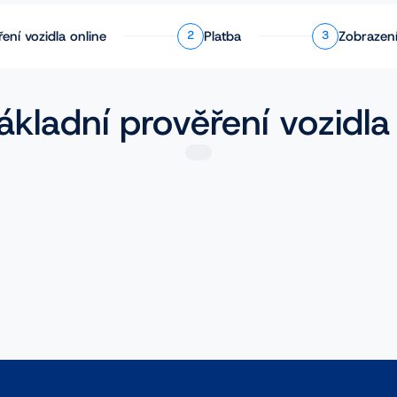
ření
vozidla online
Platba
Zobrazení
2
3
ákladní prověření vozidla