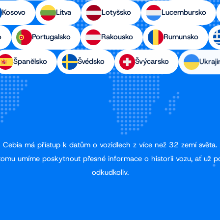
Kosovo
Litva
Lotyšsko
Lucembursko
o
Portugalsko
Rakousko
Rumunsko
Španělsko
Švédsko
Švýcarsko
Ukraji
Cebia má přístup k datům o vozidlech z více než 32 zemí světa.
tomu umíme poskytnout přesné informace o historii vozu, ať už p
odkudkoliv.