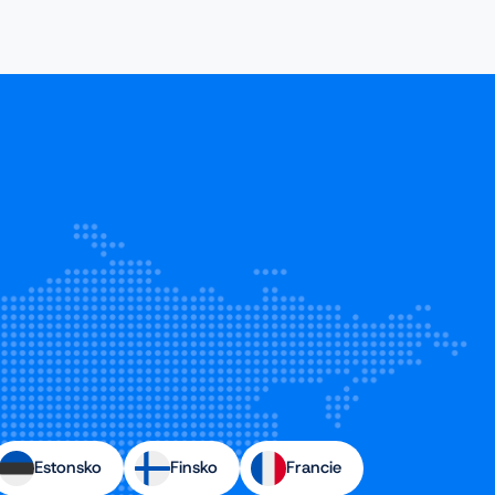
Estonsko
Finsko
Francie