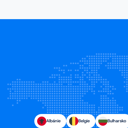
Albánie
Belgie
Bulharsko