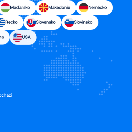
Maďarsko
Makedonie
Neměcko
Řecko
Slovensko
Slovinsko
na
USA
ochází