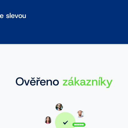
se slevou
Ověřeno
zákazníky