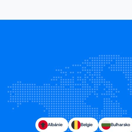
Albánie
Belgie
Bulharsko