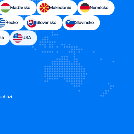
Maďarsko
Makedonie
Neměcko
Řecko
Slovensko
Slovinsko
na
USA
ochází