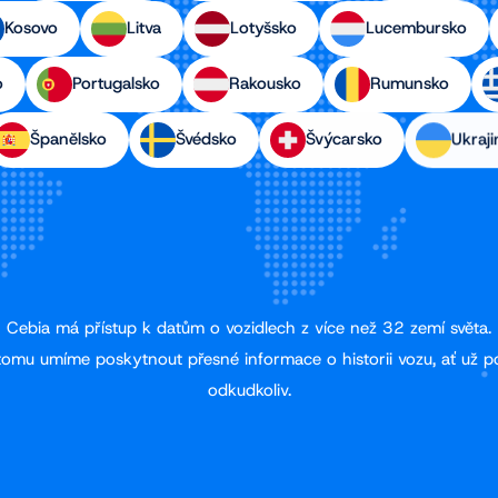
Kosovo
Litva
Lotyšsko
Lucembursko
o
Portugalsko
Rakousko
Rumunsko
Španělsko
Švédsko
Švýcarsko
Ukraji
Cebia má přístup k datům o vozidlech z více než 32 zemí světa.
tomu umíme poskytnout přesné informace o historii vozu, ať už p
odkudkoliv.