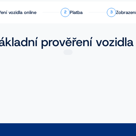
ření
vozidla online
Platba
Zobrazení
2
3
ákladní prověření vozidla