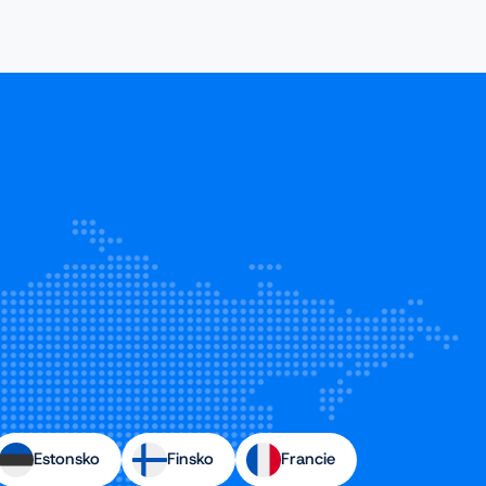
Estonsko
Finsko
Francie