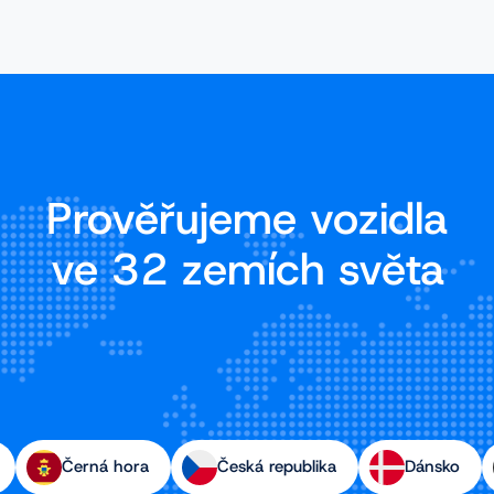
Prověřujeme vozidla
ve 32 zemích světa
Černá hora
Česká republika
Dánsko