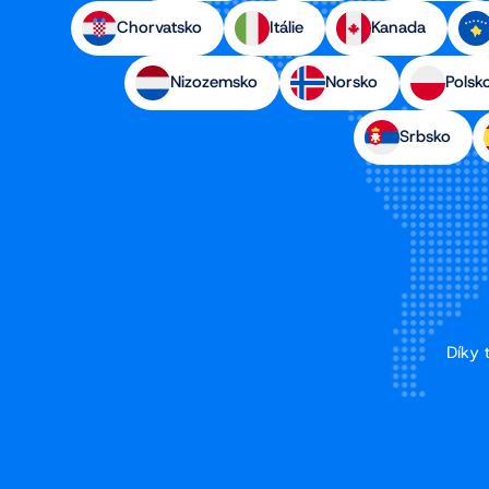
Chorvatsko
Itálie
Kanada
Nizozemsko
Norsko
Polsk
Srbsko
Díky 