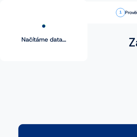
Prově
1
Z
Načítáme data...