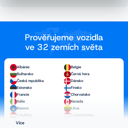
Prověřujeme vozidla
ve 32 zemích světa
Albánie
Belgie
Bulharsko
Černá hora
Česká republika
Dánsko
Estonsko
Finsko
Francie
Chorvatsko
Itálie
Kanada
Kosovo
Litva
Lotyšsko
Lucembursko
Maďarsko
Makedonie
Více