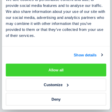
Zkušenosti zákazníků
provide social media features and to analyse our traffic.
We also share information about your use of our site with
Zjistěte, co o našem prověření říkají lidé
our social media, advertising and analytics partners who
may combine it with other information that you’ve
provided to them or that they’ve collected from your use
of their services.
Show details
Allow all
Customize
Deny