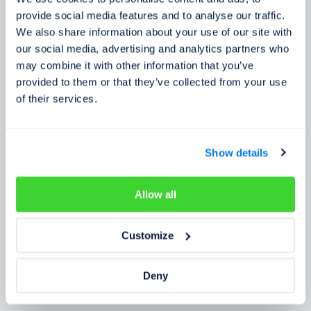
Zkušenosti zákazníků
provide social media features and to analyse our traffic.
We also share information about your use of our site with
Zjistěte, co o našem prověření říkají lidé
our social media, advertising and analytics partners who
may combine it with other information that you’ve
provided to them or that they’ve collected from your use
of their services.
Show details
Allow all
Customize
Deny