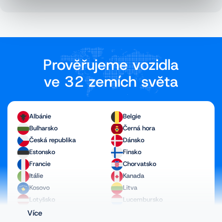
Prověřujeme vozidla
ve 32 zemích světa
Albánie
Belgie
Bulharsko
Černá hora
Česká republika
Dánsko
Estonsko
Finsko
Francie
Chorvatsko
Itálie
Kanada
Kosovo
Litva
Lotyšsko
Lucembursko
Maďarsko
Makedonie
Více