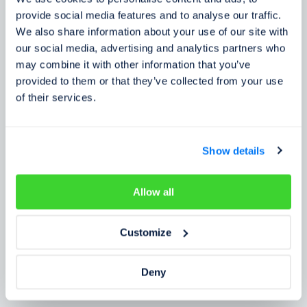
Zkušenosti zákazníků
provide social media features and to analyse our traffic.
We also share information about your use of our site with
Zjistěte, co o našem prověření říkají lidé
our social media, advertising and analytics partners who
may combine it with other information that you’ve
provided to them or that they’ve collected from your use
of their services.
Show details
Allow all
Customize
Deny