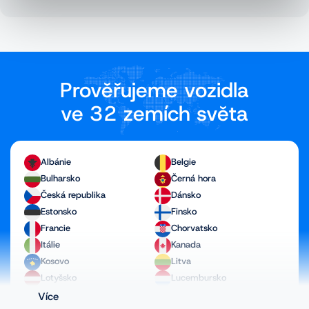
Prověřujeme vozidla
ve 32 zemích světa
Albánie
Belgie
Bulharsko
Černá hora
Česká republika
Dánsko
Estonsko
Finsko
Francie
Chorvatsko
Itálie
Kanada
Kosovo
Litva
Lotyšsko
Lucembursko
Maďarsko
Makedonie
Více