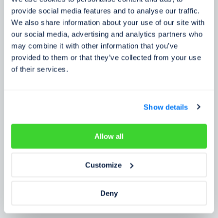
Zkušenosti zákazníků
provide social media features and to analyse our traffic.
We also share information about your use of our site with
Zjistěte, co o našem prověření říkají lidé
our social media, advertising and analytics partners who
may combine it with other information that you’ve
provided to them or that they’ve collected from your use
of their services.
Show details
Allow all
Customize
Deny