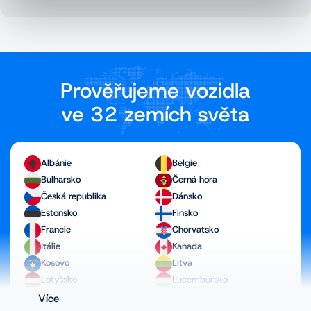
Prověřujeme vozidla
ve 32 zemích světa
Albánie
Belgie
Bulharsko
Černá hora
Česká republika
Dánsko
Estonsko
Finsko
Francie
Chorvatsko
Itálie
Kanada
Kosovo
Litva
Lotyšsko
Lucembursko
Maďarsko
Makedonie
Více