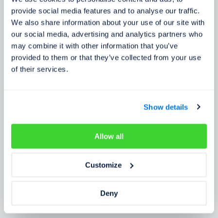
Zkušenosti zákazníků
provide social media features and to analyse our traffic.
We also share information about your use of our site with
Zjistěte, co o našem prověření říkají lidé
our social media, advertising and analytics partners who
may combine it with other information that you’ve
provided to them or that they’ve collected from your use
of their services.
Show details
Allow all
Customize
Deny