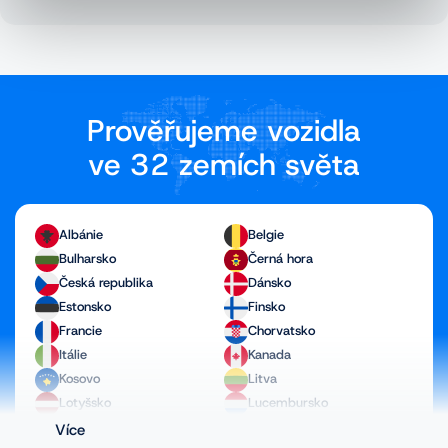
Prověřujeme vozidla
ve 32 zemích světa
Albánie
Belgie
Bulharsko
Černá hora
Česká republika
Dánsko
Estonsko
Finsko
Francie
Chorvatsko
Itálie
Kanada
Kosovo
Litva
Lotyšsko
Lucembursko
Maďarsko
Makedonie
Více