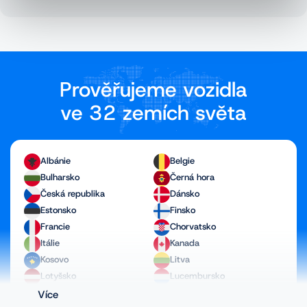
Prověřujeme vozidla
ve 32 zemích světa
Albánie
Belgie
Bulharsko
Černá hora
Česká republika
Dánsko
Estonsko
Finsko
Francie
Chorvatsko
Itálie
Kanada
Kosovo
Litva
Lotyšsko
Lucembursko
Maďarsko
Makedonie
Více