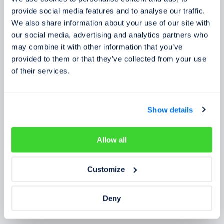
Zkušenosti zákazníků
provide social media features and to analyse our traffic.
We also share information about your use of our site with
Zjistěte, co o našem prověření říkají lidé
our social media, advertising and analytics partners who
may combine it with other information that you’ve
provided to them or that they’ve collected from your use
of their services.
Show details
Allow all
Customize
Deny