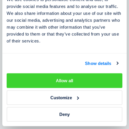
Zkušenosti zákazníků
provide social media features and to analyse our traffic.
We also share information about your use of our site with
Zjistěte, co o našem prověření říkají lidé
our social media, advertising and analytics partners who
may combine it with other information that you’ve
provided to them or that they’ve collected from your use
of their services.
Show details
Allow all
Customize
Deny