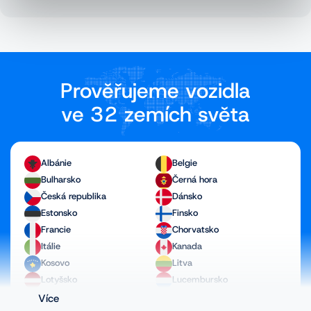
Prověřujeme vozidla
ve 32 zemích světa
Albánie
Belgie
Bulharsko
Černá hora
Česká republika
Dánsko
Estonsko
Finsko
Francie
Chorvatsko
Itálie
Kanada
Kosovo
Litva
Lotyšsko
Lucembursko
Maďarsko
Makedonie
Více