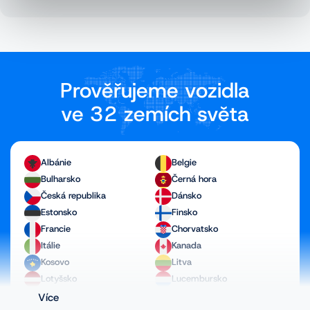
Prověřujeme vozidla
ve 32 zemích světa
Albánie
Belgie
Bulharsko
Černá hora
Česká republika
Dánsko
Estonsko
Finsko
Francie
Chorvatsko
Itálie
Kanada
Kosovo
Litva
Lotyšsko
Lucembursko
Maďarsko
Makedonie
Více