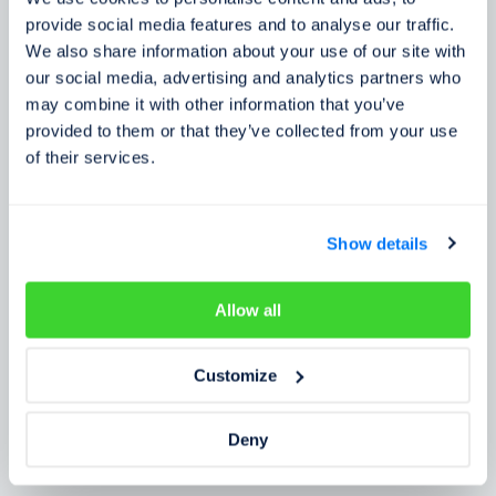
Zkušenosti zákazníků
provide social media features and to analyse our traffic.
We also share information about your use of our site with
Zjistěte, co o našem prověření říkají lidé
our social media, advertising and analytics partners who
may combine it with other information that you’ve
provided to them or that they’ve collected from your use
of their services.
Show details
Allow all
Customize
Deny