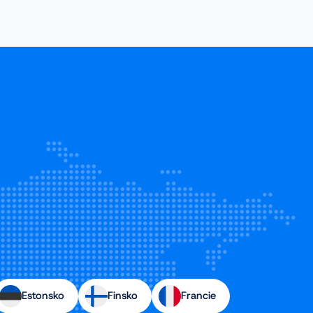
Estonsko
Finsko
Francie