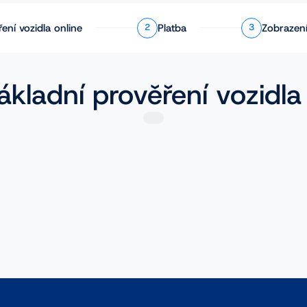
ření
vozidla online
Platba
Zobrazení
2
3
ákladní prověření vozidla