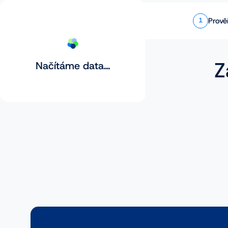
Prově
1
Z
Načítáme data...