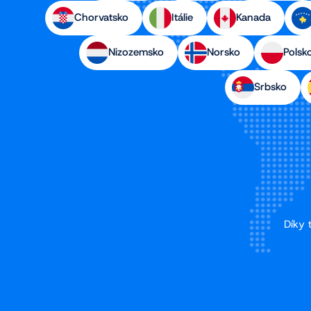
Chorvatsko
Itálie
Kanada
Nizozemsko
Norsko
Polsk
Srbsko
Díky 