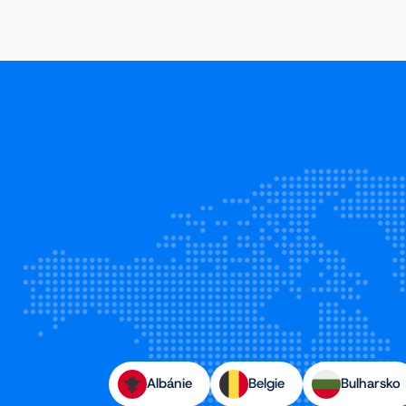
Albánie
Belgie
Bulharsko