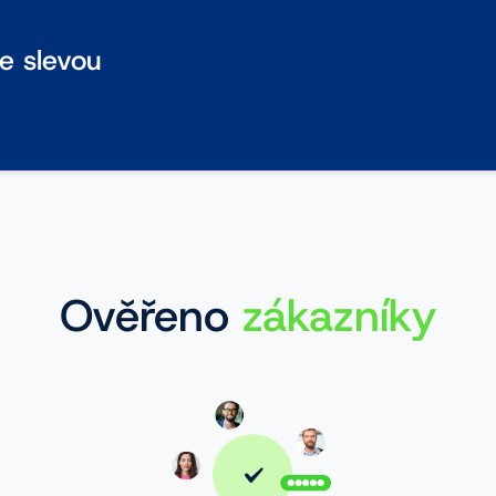
se slevou
Ověřeno
zákazníky