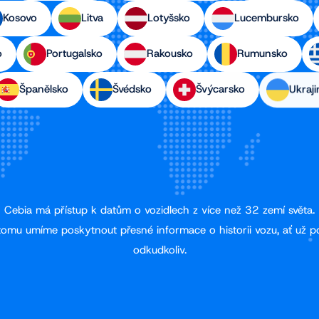
Kosovo
Litva
Lotyšsko
Lucembursko
o
Portugalsko
Rakousko
Rumunsko
Španělsko
Švédsko
Švýcarsko
Ukraji
Cebia má přístup k datům o vozidlech z více než 32 zemí světa.
tomu umíme poskytnout přesné informace o historii vozu, ať už p
odkudkoliv.