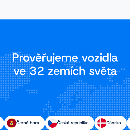
Prověřujeme vozidla
ve 32 zemích světa
Černá hora
Česká republika
Dánsko