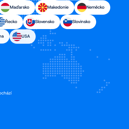
Maďarsko
Makedonie
Neměcko
Řecko
Slovensko
Slovinsko
na
USA
ochází