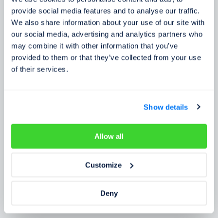
Zkušenosti zákazníků
provide social media features and to analyse our traffic.
We also share information about your use of our site with
Zjistěte, co o našem prověření říkají lidé
our social media, advertising and analytics partners who
may combine it with other information that you’ve
provided to them or that they’ve collected from your use
of their services.
Show details
Allow all
Customize
Deny