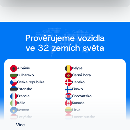
Prověřujeme vozidla
ve 32 zemích světa
Albánie
Belgie
Bulharsko
Černá hora
Česká republika
Dánsko
Estonsko
Finsko
Francie
Chorvatsko
Itálie
Kanada
Kosovo
Litva
Lotyšsko
Lucembursko
Maďarsko
Makedonie
Více