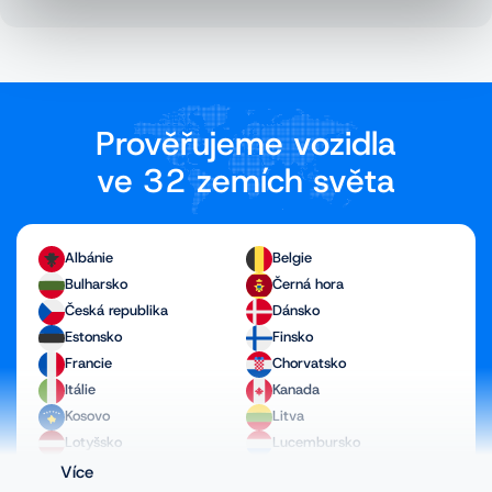
Prověřujeme vozidla
ve 32 zemích světa
Albánie
Belgie
Bulharsko
Černá hora
Česká republika
Dánsko
Estonsko
Finsko
Francie
Chorvatsko
Itálie
Kanada
Kosovo
Litva
Lotyšsko
Lucembursko
Maďarsko
Makedonie
Více