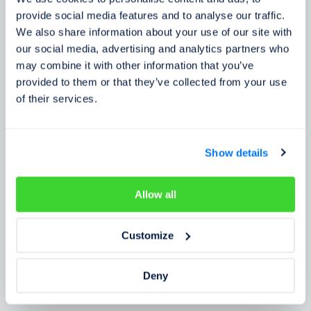
Zkušenosti zákazníků
provide social media features and to analyse our traffic.
We also share information about your use of our site with
Zjistěte, co o našem prověření říkají lidé
our social media, advertising and analytics partners who
may combine it with other information that you’ve
provided to them or that they’ve collected from your use
of their services.
Show details
Allow all
Customize
Deny