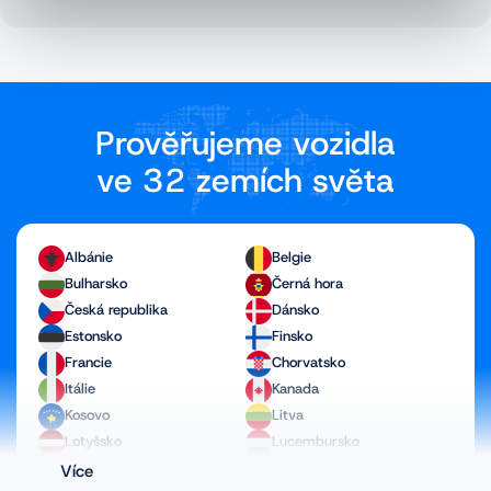
Prověřujeme vozidla
ve 32 zemích světa
Albánie
Belgie
Bulharsko
Černá hora
Česká republika
Dánsko
Estonsko
Finsko
Francie
Chorvatsko
Itálie
Kanada
Kosovo
Litva
Lotyšsko
Lucembursko
Maďarsko
Makedonie
Více