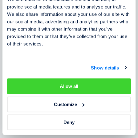
Zkušenosti zákazníků
provide social media features and to analyse our traffic.
We also share information about your use of our site with
Zjistěte, co o našem prověření říkají lidé
our social media, advertising and analytics partners who
may combine it with other information that you’ve
provided to them or that they’ve collected from your use
of their services.
Show details
Allow all
Customize
Deny