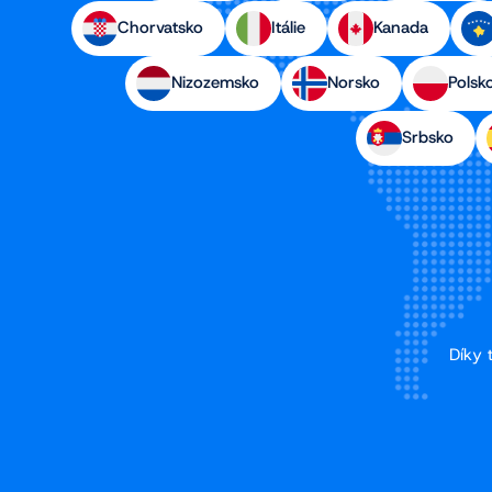
Chorvatsko
Itálie
Kanada
Nizozemsko
Norsko
Polsk
Srbsko
Díky 