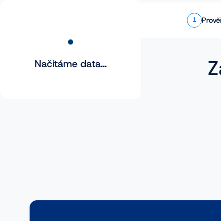
Prově
1
Z
Načítáme data...