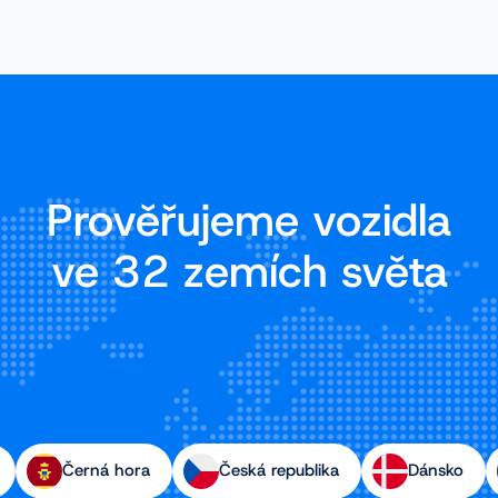
Prověřujeme vozidla
ve 32 zemích světa
Černá hora
Česká republika
Dánsko