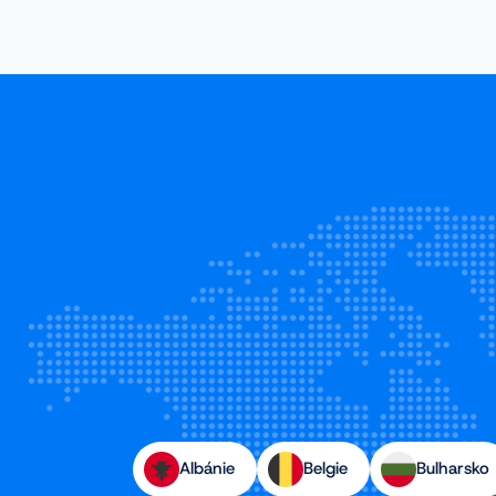
Albánie
Belgie
Bulharsko