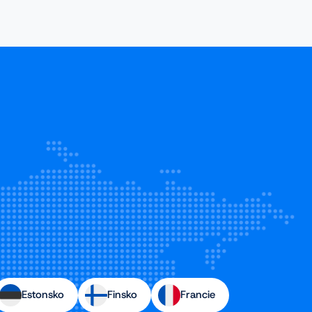
Estonsko
Finsko
Francie