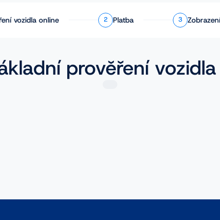
ření
vozidla online
Platba
Zobrazení
2
3
ákladní prověření vozidla