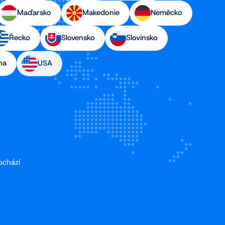
Maďarsko
Makedonie
Neměcko
Řecko
Slovensko
Slovinsko
na
USA
ochází