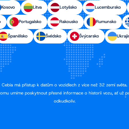
Kosovo
Litva
Lotyšsko
Lucembursko
o
Portugalsko
Rakousko
Rumunsko
Španělsko
Švédsko
Švýcarsko
Ukraji
Cebia má přístup k datům o vozidlech z více než 32 zemí světa.
tomu umíme poskytnout přesné informace o historii vozu, ať už p
odkudkoliv.