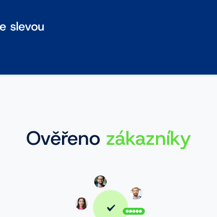
se slevou
Ověřeno
zákazníky