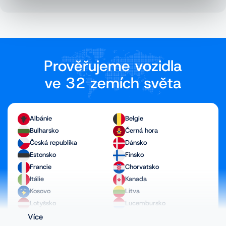
Prověřujeme vozidla
ve 32 zemích světa
Albánie
Belgie
Bulharsko
Černá hora
Česká republika
Dánsko
Estonsko
Finsko
Francie
Chorvatsko
Itálie
Kanada
Kosovo
Litva
Lotyšsko
Lucembursko
Maďarsko
Makedonie
Více