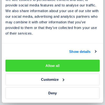
Zkušenosti zákazníků
provide social media features and to analyse our traffic.
We also share information about your use of our site with
Zjistěte, co o našem prověření říkají lidé
our social media, advertising and analytics partners who
may combine it with other information that you’ve
provided to them or that they’ve collected from your use
of their services.
Show details
Allow all
Customize
Deny