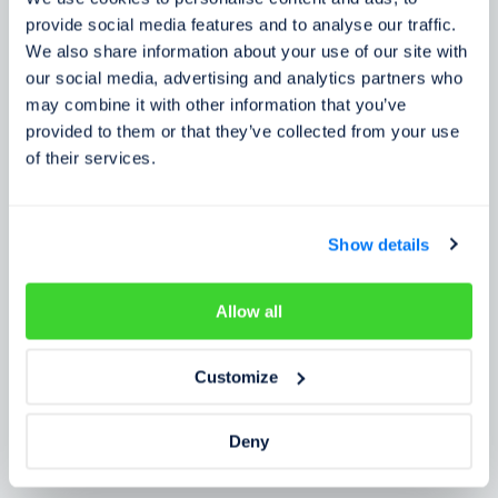
Zkušenosti zákazníků
provide social media features and to analyse our traffic.
We also share information about your use of our site with
Zjistěte, co o našem prověření říkají lidé
our social media, advertising and analytics partners who
may combine it with other information that you’ve
provided to them or that they’ve collected from your use
of their services.
Show details
Allow all
Customize
Deny