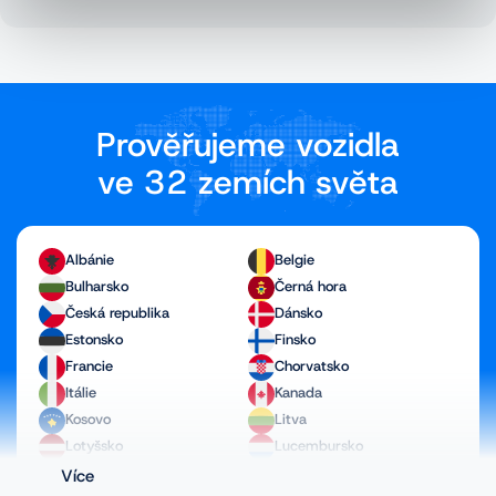
Prověřujeme vozidla
ve 32 zemích světa
Albánie
Belgie
Bulharsko
Černá hora
Česká republika
Dánsko
Estonsko
Finsko
Francie
Chorvatsko
Itálie
Kanada
Kosovo
Litva
Lotyšsko
Lucembursko
Maďarsko
Makedonie
Více