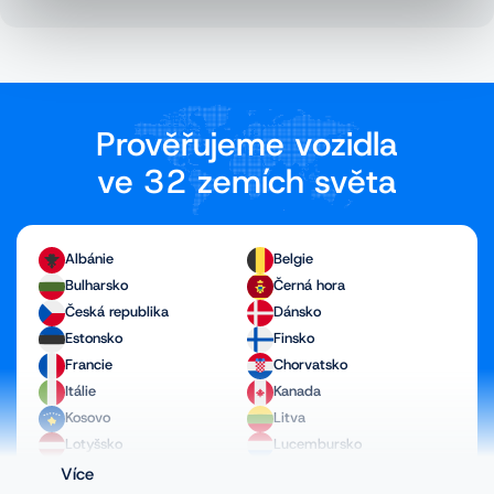
Prověřujeme vozidla
ve 32 zemích světa
Albánie
Belgie
Bulharsko
Černá hora
Česká republika
Dánsko
Estonsko
Finsko
Francie
Chorvatsko
Itálie
Kanada
Kosovo
Litva
Lotyšsko
Lucembursko
Maďarsko
Makedonie
Více