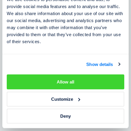
Zkušenosti zákazníků
provide social media features and to analyse our traffic.
We also share information about your use of our site with
Zjistěte, co o našem prověření říkají lidé
our social media, advertising and analytics partners who
may combine it with other information that you’ve
provided to them or that they’ve collected from your use
of their services.
Show details
Allow all
Customize
Deny