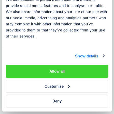
Zkušenosti zákazníků
provide social media features and to analyse our traffic.
We also share information about your use of our site with
Zjistěte, co o našem prověření říkají lidé
our social media, advertising and analytics partners who
may combine it with other information that you’ve
provided to them or that they’ve collected from your use
of their services.
Show details
Allow all
Customize
Deny