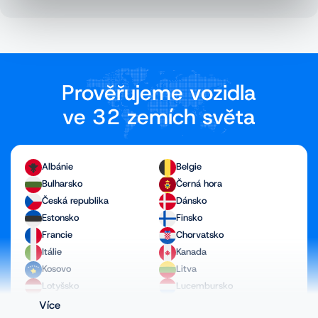
Prověřujeme vozidla
ve 32 zemích světa
Albánie
Belgie
Bulharsko
Černá hora
Česká republika
Dánsko
Estonsko
Finsko
Francie
Chorvatsko
Itálie
Kanada
Kosovo
Litva
Lotyšsko
Lucembursko
Maďarsko
Makedonie
Více