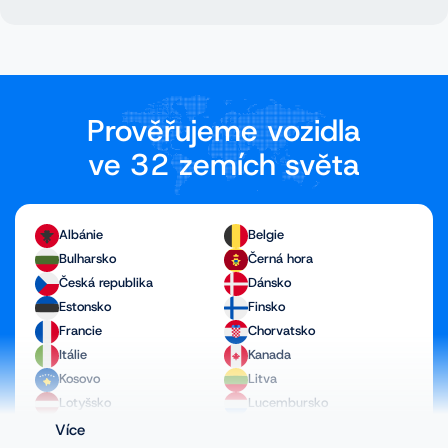
Prověřujeme vozidla
ve 32 zemích světa
Albánie
Belgie
Bulharsko
Černá hora
Česká republika
Dánsko
Estonsko
Finsko
Francie
Chorvatsko
Itálie
Kanada
Kosovo
Litva
Lotyšsko
Lucembursko
Maďarsko
Makedonie
Více