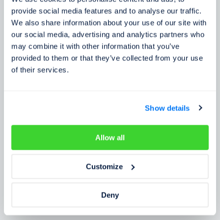
Zkušenosti zákazníků
provide social media features and to analyse our traffic.
We also share information about your use of our site with
Zjistěte, co o našem prověření říkají lidé
our social media, advertising and analytics partners who
may combine it with other information that you’ve
provided to them or that they’ve collected from your use
of their services.
Show details
Allow all
Customize
Deny