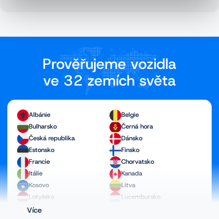
Prověřujeme vozidla
ve 32 zemích světa
Albánie
Belgie
Bulharsko
Černá hora
Česká republika
Dánsko
Estonsko
Finsko
Francie
Chorvatsko
Itálie
Kanada
Kosovo
Litva
Lotyšsko
Lucembursko
Maďarsko
Makedonie
Více