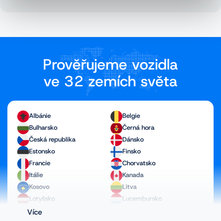
Prověřujeme vozidla
ve 32 zemích světa
Albánie
Belgie
Bulharsko
Černá hora
Česká republika
Dánsko
Estonsko
Finsko
Francie
Chorvatsko
Itálie
Kanada
Kosovo
Litva
Lotyšsko
Lucembursko
Maďarsko
Makedonie
Více