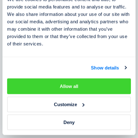
Zkušenosti zákazníků
provide social media features and to analyse our traffic.
We also share information about your use of our site with
Zjistěte, co o našem prověření říkají lidé
our social media, advertising and analytics partners who
may combine it with other information that you’ve
provided to them or that they’ve collected from your use
of their services.
Show details
Allow all
Customize
Deny