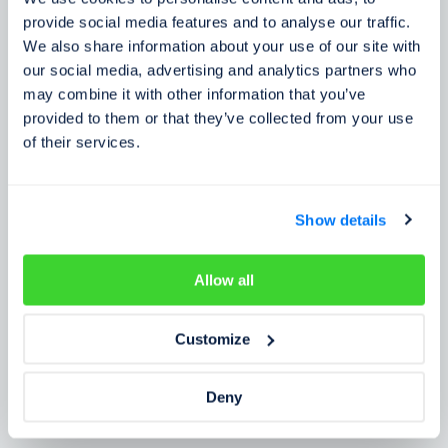
Zkušenosti zákazníků
provide social media features and to analyse our traffic.
We also share information about your use of our site with
Zjistěte, co o našem prověření říkají lidé
our social media, advertising and analytics partners who
may combine it with other information that you’ve
provided to them or that they’ve collected from your use
of their services.
Show details
Allow all
Customize
Deny