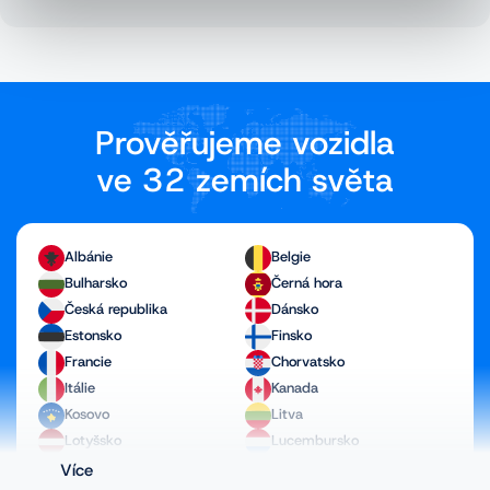
Prověřujeme vozidla
ve 32 zemích světa
Albánie
Belgie
Bulharsko
Černá hora
Česká republika
Dánsko
Estonsko
Finsko
Francie
Chorvatsko
Itálie
Kanada
Kosovo
Litva
Lotyšsko
Lucembursko
Maďarsko
Makedonie
Více