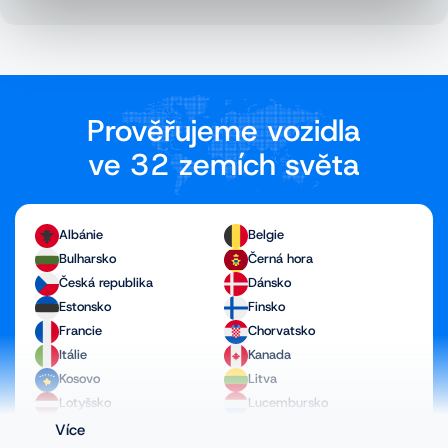
Prověřujeme vozidla
ve 32 zemích světa
Albánie
Belgie
Bulharsko
Černá hora
Česká republika
Dánsko
Estonsko
Finsko
Francie
Chorvatsko
Itálie
Kanada
Kosovo
Litva
Lotyšsko
Lucembursko
Maďarsko
Makedonie
Více