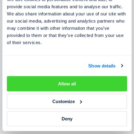
Zkušenosti zákazníků
provide social media features and to analyse our traffic.
We also share information about your use of our site with
Zjistěte, co o našem prověření říkají lidé
our social media, advertising and analytics partners who
may combine it with other information that you’ve
provided to them or that they’ve collected from your use
of their services.
Show details
Allow all
Customize
Deny