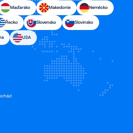
Maďarsko
Makedonie
Neměcko
Řecko
Slovensko
Slovinsko
na
USA
ochází