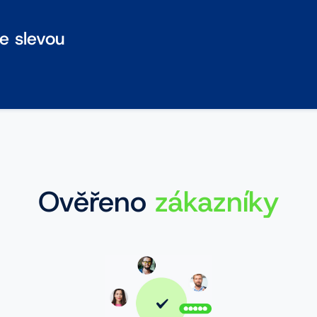
se slevou
Ověřeno
zákazníky