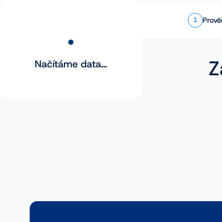
Prově
1
Z
Načítáme data...