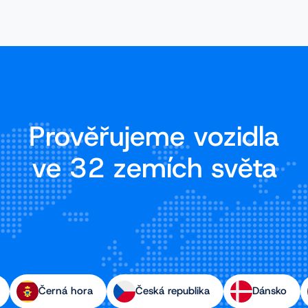
Prověřujeme vozidla
ve 32 zemích světa
Černá hora
Česká republika
Dánsko