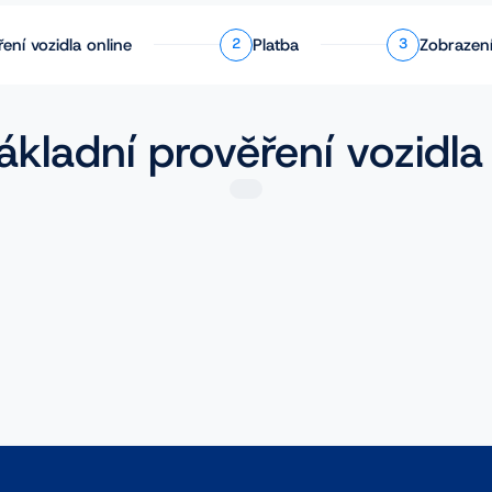
ření
vozidla online
Platba
Zobrazení
2
3
ákladní prověření vozidla