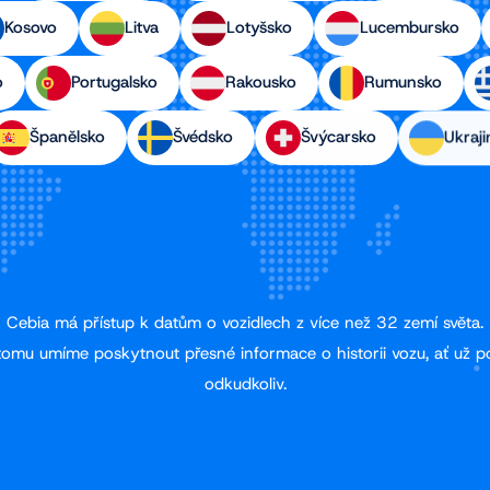
Kosovo
Litva
Lotyšsko
Lucembursko
o
Portugalsko
Rakousko
Rumunsko
Španělsko
Švédsko
Švýcarsko
Ukraji
Cebia má přístup k datům o vozidlech z více než 32 zemí světa.
tomu umíme poskytnout přesné informace o historii vozu, ať už p
odkudkoliv.