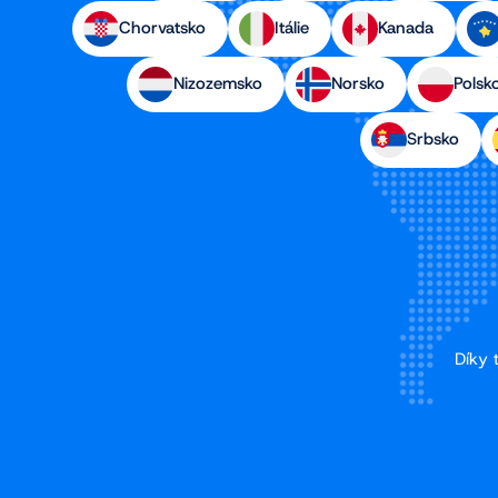
Chorvatsko
Itálie
Kanada
Nizozemsko
Norsko
Polsk
Srbsko
Díky 