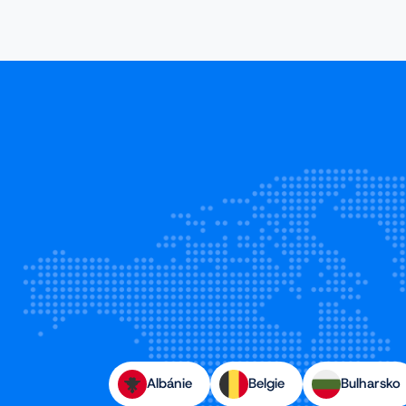
Albánie
Belgie
Bulharsko