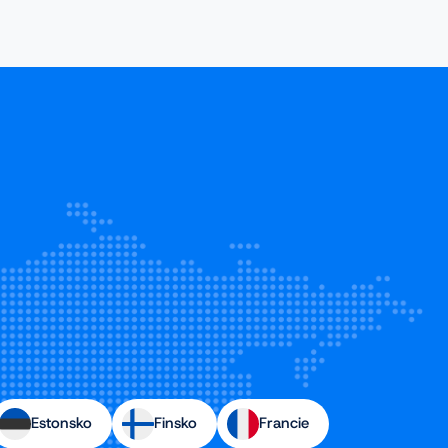
Estonsko
Finsko
Francie