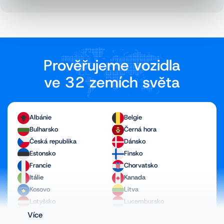
Prověřujeme vozidla
ve 32 zemích světa
Albánie
Belgie
Bulharsko
Černá hora
Česká republika
Dánsko
Estonsko
Finsko
Francie
Chorvatsko
Itálie
Kanada
Kosovo
Litva
Lotyšsko
Lucembursko
Maďarsko
Makedonie
Více