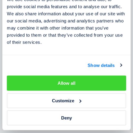
Zkušenosti zákazníků
provide social media features and to analyse our traffic.
We also share information about your use of our site with
Zjistěte, co o našem prověření říkají lidé
our social media, advertising and analytics partners who
may combine it with other information that you’ve
provided to them or that they’ve collected from your use
of their services.
Show details
Allow all
Customize
Deny