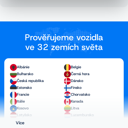
Prověřujeme vozidla
ve 32 zemích světa
Albánie
Belgie
Bulharsko
Černá hora
Česká republika
Dánsko
Estonsko
Finsko
Francie
Chorvatsko
Itálie
Kanada
Kosovo
Litva
Lotyšsko
Lucembursko
Maďarsko
Makedonie
Více