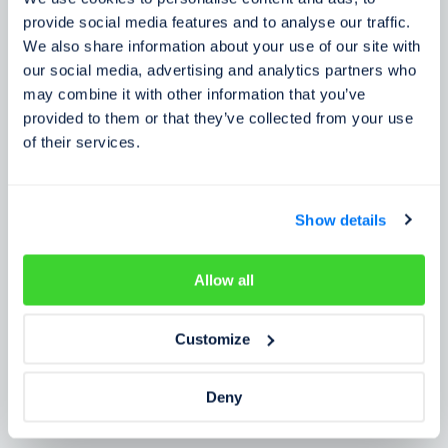
Zkušenosti zákazníků
provide social media features and to analyse our traffic.
We also share information about your use of our site with
Zjistěte, co o našem prověření říkají lidé
our social media, advertising and analytics partners who
may combine it with other information that you’ve
provided to them or that they’ve collected from your use
of their services.
Show details
Allow all
Customize
Deny