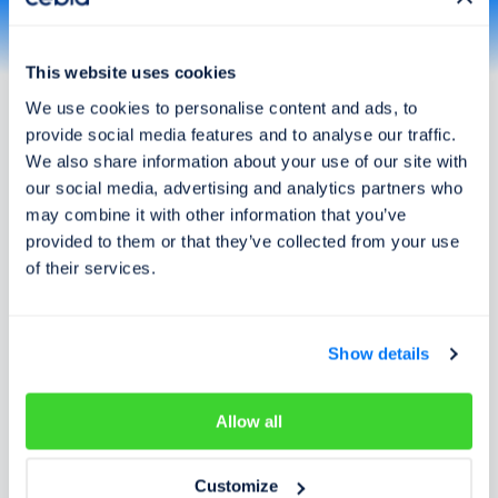
Itálie
Kanada
Kosovo
Litva
Lotyšsko
Lucembursko
This website uses cookies
Maďarsko
Makedonie
Více
We use cookies to personalise content and ads, to
Neměcko
Nizozemsko
provide social media features and to analyse our traffic.
Norsko
Polsko
We also share information about your use of our site with
Portugalsko
Rakousko
our social media, advertising and analytics partners who
Rumunsko
Řecko
may combine it with other information that you’ve
Slovensko
Slovinsko
Jak to funguje?
provided to them or that they’ve collected from your use
Srbsko
Španělsko
of their services.
Švédsko
Švýcarsko
Ukrajina
USA
Zadejte VIN
1
VIN je unikátní rodné číslo každého vozu. Naleznete ho v
Show details
dokladech vozu nebo přímo na něm.
Kde najdu VIN?
Allow all
Dostupné údaje
2
Přehled dostupných kontrol je ihned k dispozici po zadání
Customize