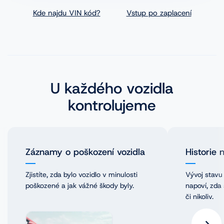
Kde najdu VIN kód?
Vstup po zaplacení
Novinky
Historie společnosti
Naši partneři
U každého vozidla
Pro média
kontrolujeme
Kariéra
Záznamy o poškození vozidla
Historie 
Zjistíte, zda bylo vozidlo v minulosti
Vývoj stavu
poškozené a jak vážné škody byly.
napoví, zda
či nikoliv.