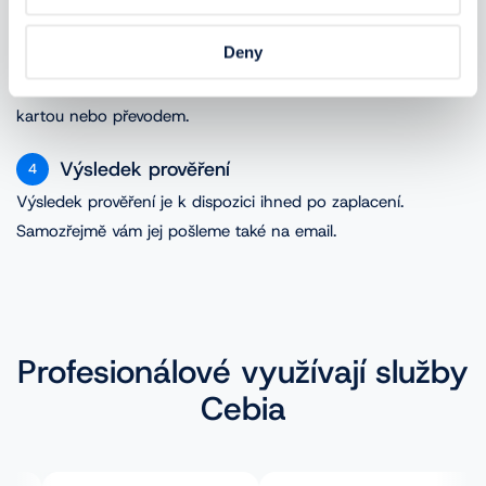
VIN.
Deny
Platba
3
Zaplatit můžete přes zabezpečenou platební bránu GoPay
kartou nebo převodem.
Výsledek prověření
4
Výsledek prověření je k dispozici ihned po zaplacení.
Samozřejmě vám jej pošleme také na email.
Profesionálové využívají služby
Cebia