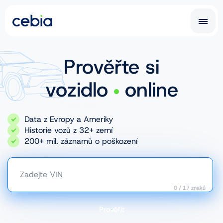
CZ
CZ
SK
Prověřte si
EN
DE
vozidlo
online
RO
UA
Data z Evropy a Ameriky
IT
FR
Historie vozů z 32+ zemí
200+ mil. záznamů o poškození
NL
PL
Zadejte VIN
0
/
17
znaků
Prověřit