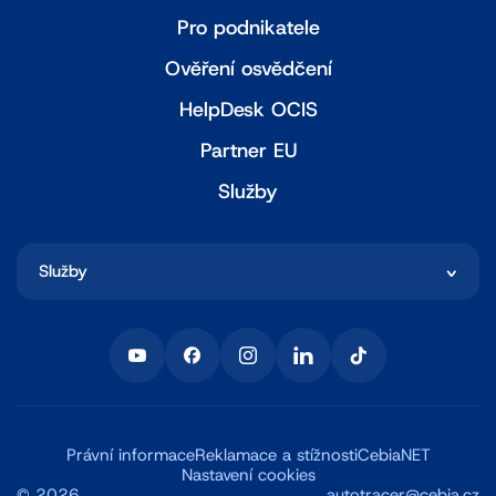
Pro podnikatele
Ověření osvědčení
HelpDesk OCIS
Partner EU
Služby
Služby
Právní informace
Reklamace a stížnosti
CebiaNET
Nastavení cookies
©
2026
autotracer@cebia.cz