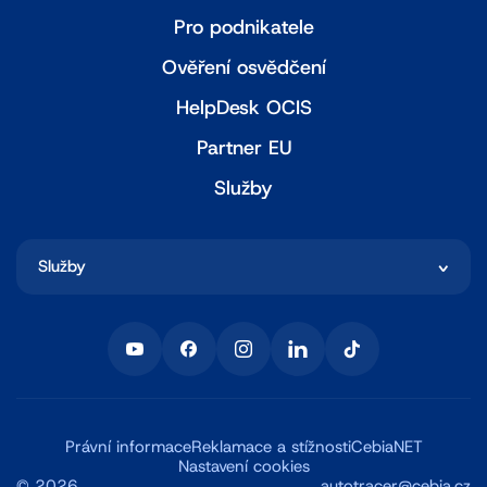
Pro podnikatele
Ověření osvědčení
HelpDesk OCIS
Partner EU
Služby
Služby
Právní informace
Reklamace a stížnosti
CebiaNET
Nastavení cookies
©
2026
autotracer@cebia.cz