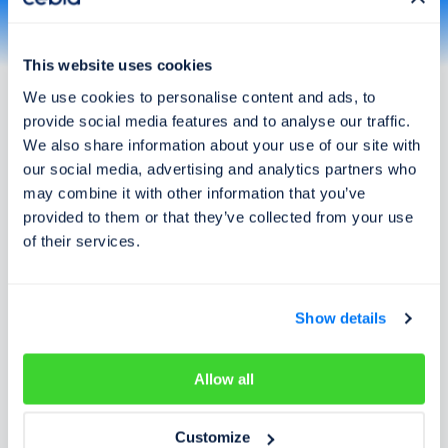
Itálie
Kanada
Kosovo
Litva
Lotyšsko
Lucembursko
This website uses cookies
Maďarsko
Makedonie
Více
We use cookies to personalise content and ads, to
Neměcko
Nizozemsko
provide social media features and to analyse our traffic.
Norsko
Polsko
We also share information about your use of our site with
Portugalsko
Rakousko
our social media, advertising and analytics partners who
Rumunsko
Řecko
may combine it with other information that you’ve
Slovensko
Slovinsko
Jak to funguje?
provided to them or that they’ve collected from your use
Srbsko
Španělsko
of their services.
Švédsko
Švýcarsko
Ukrajina
USA
Zadejte VIN
1
VIN je unikátní rodné číslo každého vozu. Naleznete ho v
Show details
dokladech vozu nebo přímo na něm.
Kde najdu VIN?
Allow all
Dostupné údaje
2
Přehled dostupných kontrol je ihned k dispozici po zadání
Customize