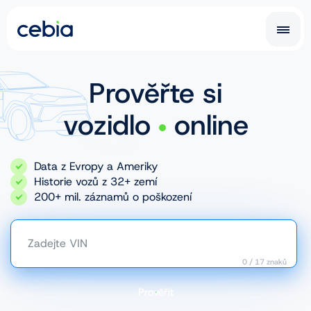
CZ
CZ
SK
Prověřte si
EN
DE
vozidlo
online
RO
UA
Data z Evropy a Ameriky
IT
FR
Historie vozů z 32+ zemí
200+ mil. záznamů o poškození
NL
PL
Zadejte VIN
0
/
17
znaků
Prověřit