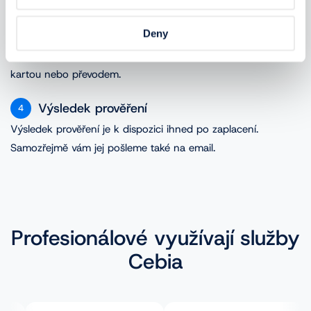
VIN.
Deny
Platba
3
Zaplatit můžete přes zabezpečenou platební bránu GoPay
kartou nebo převodem.
Výsledek prověření
4
Výsledek prověření je k dispozici ihned po zaplacení.
Samozřejmě vám jej pošleme také na email.
Profesionálové využívají služby
Cebia