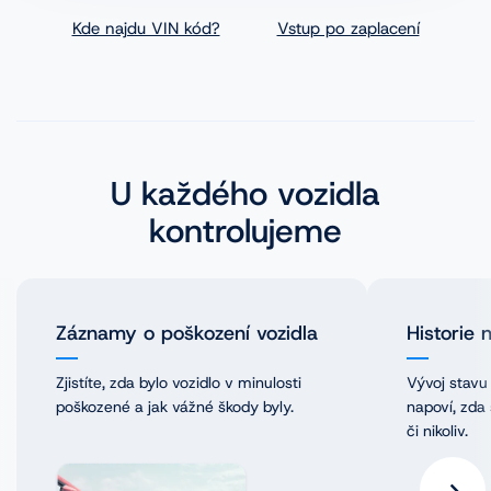
Kde najdu VIN kód?
Vstup po zaplacení
Novinky
Historie společnosti
Naši partneři
U každého vozidla
Pro média
kontrolujeme
Kariéra
Záznamy o poškození vozidla
Historie 
Zjistíte, zda bylo vozidlo v minulosti
Vývoj stavu
poškozené a jak vážné škody byly.
napoví, zda
či nikoliv.