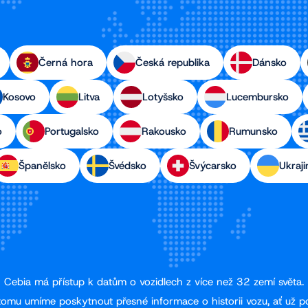
Černá hora
Česká republika
Dánsko
Kosovo
Litva
Lotyšsko
Lucembursko
o
Portugalsko
Rakousko
Rumunsko
Španělsko
Švédsko
Švýcarsko
Ukraji
Cebia má přístup k datům o vozidlech z více než 32 zemí světa.
tomu umíme poskytnout přesné informace o historii vozu, ať už p