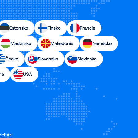
Estonsko
Finsko
Francie
Maďarsko
Makedonie
Neměcko
Řecko
Slovensko
Slovinsko
na
USA
ochází