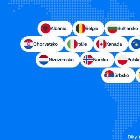
Albánie
Belgie
Bulharsko
Chorvatsko
Itálie
Kanada
Nizozemsko
Norsko
Polsk
Srbsko
Díky 