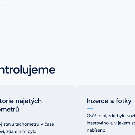
ntrolujeme
torie najetých
Inzerce a fotky
ometrů
Ověříte si, zda bylo voz
inzerováno a v jakém s
j stavu tachometru v čase
nabízeno.
ví, zda s ním bylo