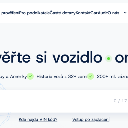
 prověření
Pro podnikatele
Časté dotazy
Kontakt
CarAudit
O nás
ěřte si vozidlo
o
opy a Ameriky
Historie vozů z 32+ zemí
200+ mil. záz
0
/
17
Kde najdu VIN kód?
Vstup po zaplacení