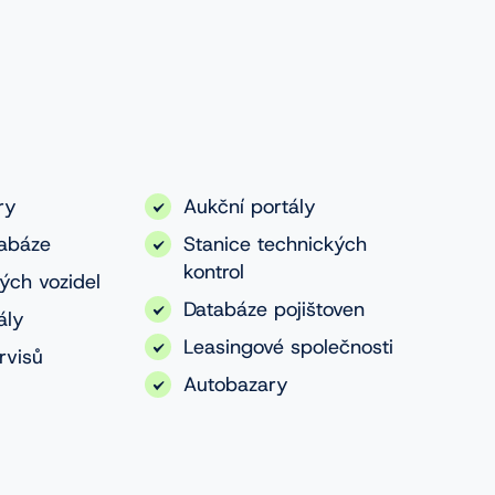
ry
Aukční portály
tabáze
Stanice technických
kontrol
ých vozidel
Databáze pojištoven
ály
Leasingové společnosti
rvisů
Autobazary