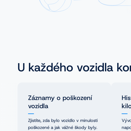
NL
PL
U každého vozidla ko
Záznamy o poškození
His
vozidla
kil
Zjistíte, zda bylo vozidlo v minulosti
Vývo
poškozené a jak vážné škody byly.
napo