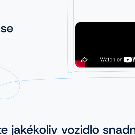
 se
te jakékoliv vozidlo snad