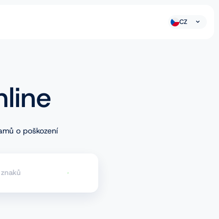
CZ
nline
namů o poškození
znaků
Prověřit