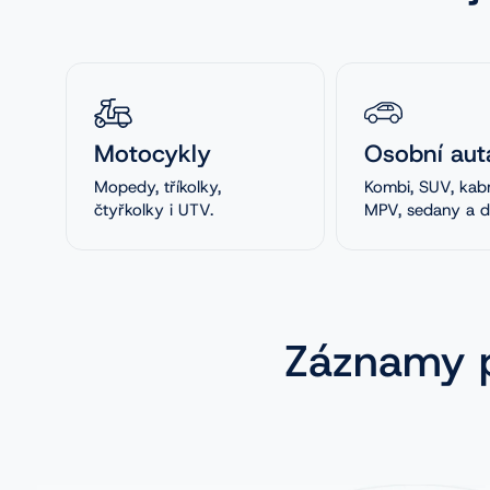
Motocykly
Osobní aut
Mopedy, tříkolky,
Kombi, SUV, kabr
čtyřkolky i UTV.
MPV, sedany a da
Záznamy p